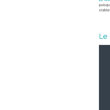
puisqu
stables
Le