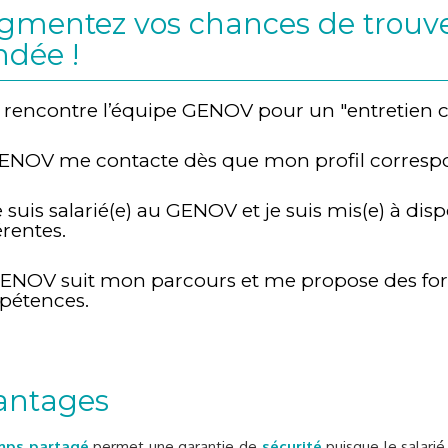
gmentez vos chances de trouve
ndée !
Je rencontre l’équipe GENOV pour un "entretien
GENOV me contacte dès que mon profil correspo
e suis salarié(e) au GENOV et je suis mis(e) à dis
rentes.
GENOV suit mon parcours et me propose des fo
étences.
antages
mps partagé
permet une garantie de
sécurité
puisque le salari