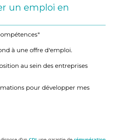
r un emploi en
 compétences"
nd à une offre d'emploi.
position au sein des entreprises
rmations pour développer mes
é dispose d'un
CDI
, une garantie de
rémunération