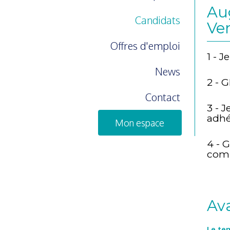
Au
Candidats
Ve
Offres d'emploi
1 - 
News
2 - 
Contact
3 - J
adhé
Mon espace
4 - 
comp
Av
Le te