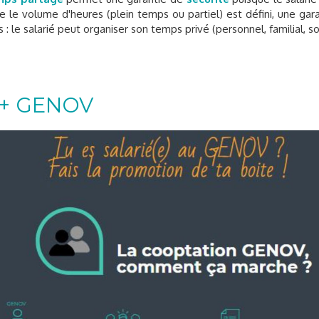
e le volume d'heures (plein temps ou partiel) est défini, une ga
 : le salarié peut organiser son temps privé (personnel, familial, soc
 + GENOV