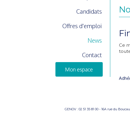
No
Candidats
Offres d'emploi
Fi
News
Ce ma
toute
Contact
Mon espace
Adhér
GENOV : 02 51 35 81 00 - 16A rue du Bouc