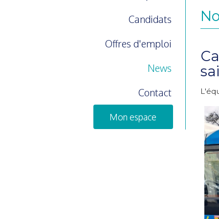
No
Candidats
Offres d'emploi
Ca
News
sa
Contact
L'équ
Mon espace