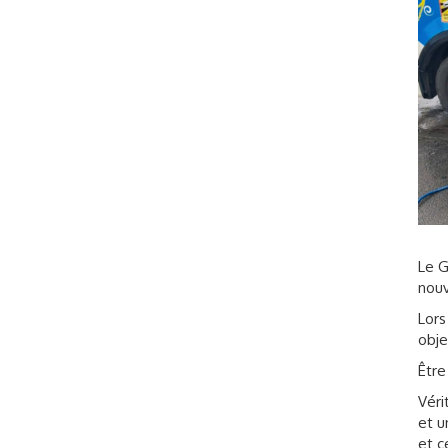
Le G
nouv
Lors
obje
Être
Véri
et u
et c