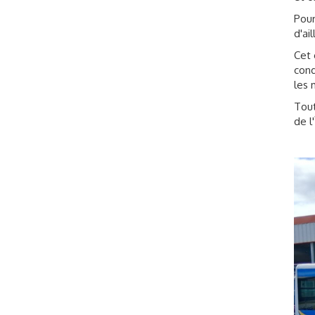
Pour
d'ai
Cet 
cond
les 
Tout
de l'