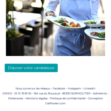
Déposer votre candidature
Nous suivre sur les réseaux -
Facebook
-
Instagram
-
Linkedin
GENOV : 02 51 35 81 00 - 16A rue du Boucaud - 85330 NOIRMOUTIER
-
Adhérents
-
Partenaires
-
Mentions légales
-
Politique de confidentialité
- Conception
Graffocean.com