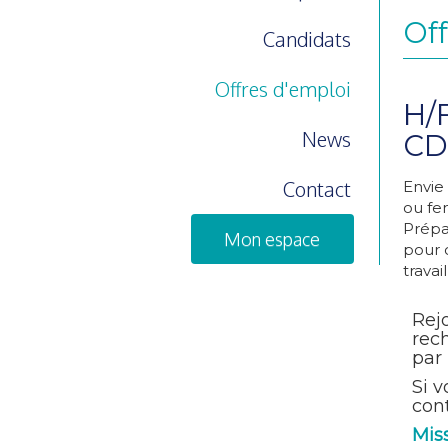
Off
Candidats
Offres d'emploi
H/
News
CDI
Contact
Envie
ou fe
Prépa
Mon espace
pour 
travai
Rejo
rec
par 
Si v
cont
Miss