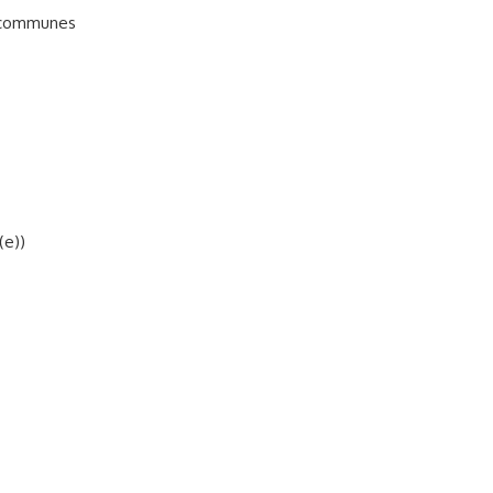
s communes
(e))