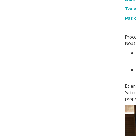
Taux 
Pas 
Proc
Nous 
Et en
Si to
propo