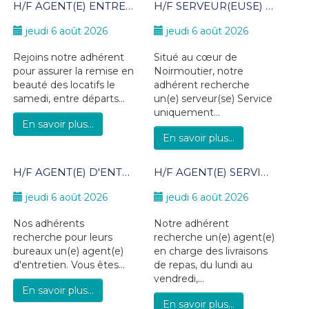
H/F AGENT(E) ENTRETIEN - CDD SAISONNIER jusqu'au 30/09/26 - Noirmoutier en l'île
H/F SERVEUR(EUSE) - CDD saisonnier jusqu'au 31/08/26 - Noirmoutier en l'île
jeudi 6 août 2026
jeudi 6 août 2026
Rejoins notre adhérent
Situé au cœur de
pour assurer la remise en
Noirmoutier, notre
beauté des locatifs le
adhérent recherche
samedi, entre départs...
un(e) serveur(se) Service
uniquement...
En savoir plus...
En savoir plus...
H/F AGENT(E) D'ENTRETIEN - CDD 6 mois minimum - Noirmoutier en l'île / L'Herbaudière
H/F AGENT(E) SERVICE PORTAGE DE REPAS - CDD à partir du 24/08/26 - CHALLANS
jeudi 6 août 2026
jeudi 6 août 2026
Nos adhérents
Notre adhérent
recherche pour leurs
recherche un(e) agent(e)
bureaux un(e) agent(e)
en charge des livraisons
d'entretien. Vous êtes...
de repas, du lundi au
vendredi,...
En savoir plus...
En savoir plus...