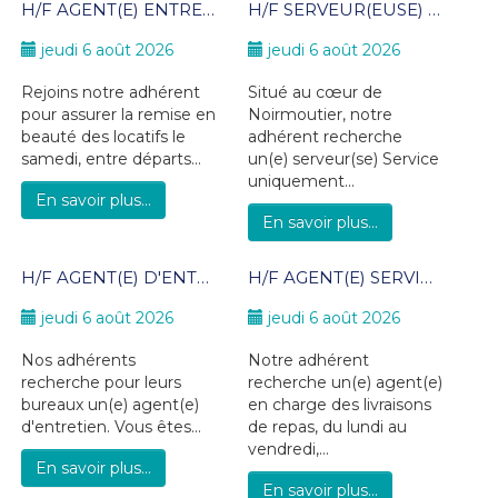
H/F AGENT(E) ENTRETIEN - CDD SAISONNIER jusqu'au 30/09/26 - Noirmoutier en l'île
H/F SERVEUR(EUSE) - CDD saisonnier jusqu'au 31/08/26 - Noirmoutier en l'île
jeudi 6 août 2026
jeudi 6 août 2026
Rejoins notre adhérent
Situé au cœur de
pour assurer la remise en
Noirmoutier, notre
beauté des locatifs le
adhérent recherche
samedi, entre départs...
un(e) serveur(se) Service
uniquement...
En savoir plus...
En savoir plus...
H/F AGENT(E) D'ENTRETIEN - CDD 6 mois minimum - Noirmoutier en l'île / L'Herbaudière
H/F AGENT(E) SERVICE PORTAGE DE REPAS - CDD à partir du 24/08/26 - CHALLANS
jeudi 6 août 2026
jeudi 6 août 2026
Nos adhérents
Notre adhérent
recherche pour leurs
recherche un(e) agent(e)
bureaux un(e) agent(e)
en charge des livraisons
d'entretien. Vous êtes...
de repas, du lundi au
vendredi,...
En savoir plus...
En savoir plus...